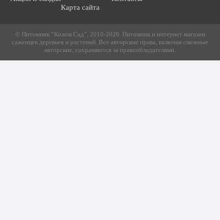
Карта сайта
© Питомник “Колом Сад”, 2010-2020. Питомник и интернет магазин
саженцев деревьев и растений. Все авторские права, включая смежные
авторские, сохраняются за правообладателями.