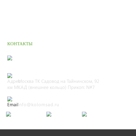
КОНТАКТЫ
+7 (495) 664 90 42
Москва ТК Садовод на Тайнинском, 92
км МКАД (внешнее кольцо) Прикоп: N#7
info@kolomsad.ru