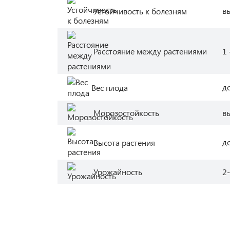
в
Устойчивость к болезням
Расстояние между растениями
1 
до
Вес плода
Морозостойкость
в
до
Высота растения
Урожайность
2-