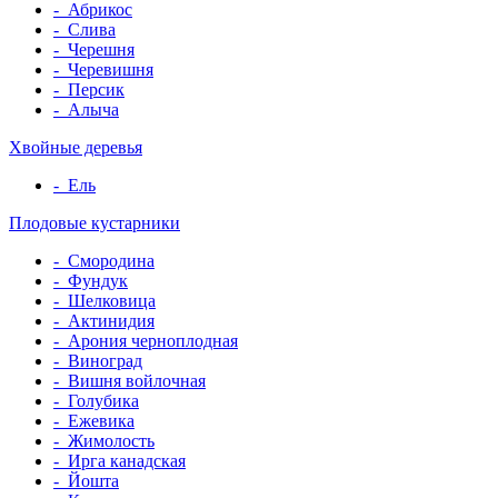
-
Абрикос
-
Слива
-
Черешня
-
Черевишня
-
Персик
-
Алыча
Хвойные деревья
-
Ель
Плодовые кустарники
-
Смородина
-
Фундук
-
Шелковица
-
Актинидия
-
Арония черноплодная
-
Виноград
-
Вишня войлочная
-
Голубика
-
Ежевика
-
Жимолость
-
Ирга канадская
-
Йошта