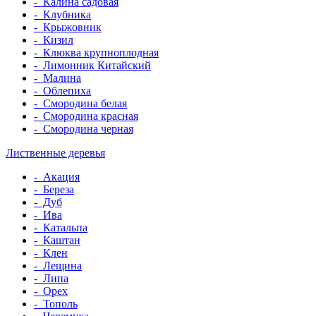
-
Калина садовая
-
Клубника
-
Крыжовник
-
Кизил
-
Клюква крупноплодная
-
Лимонник Китайский
-
Малина
-
Облепиха
-
Смородина белая
-
Смородина красная
-
Смородина черная
Лиственные деревья
-
Акация
-
Береза
-
Дуб
-
Ива
-
Катальпа
-
Каштан
-
Клен
-
Лещина
-
Липа
-
Орех
-
Тополь