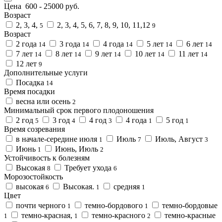
Цена
600
-
25000
руб.
Возраст
2, 3, 4,
2, 3, 4, 5, 6, 7, 8, 9, 10, 11,12
5
9
Возраст
2 года
3 года
4 года
5 лет
6 лет
14
14
14
14
14
7 лет
8 лет
9 лет
10 лет
11 лет
14
14
14
14
14
12 лет
9
Дополнительные услуги
Посадка
14
Время посадки
весна или осень
2
Минимальный срок первого плодоношения
2 год
3 год
4 год
4 года
5 год
5
4
3
1
1
Время созревания
в начале-середине июля
Июль
Июль, Август
1
7
3
Июнь
Июнь, Июль
1
2
Устойчивость к болезням
Высокая
Требует ухода
8
6
Морозостойкость
высокая
Высокая.
средняя
6
1
1
Цвет
почти черного
темно-бордового
темно-бордовые
1
1
темно-красная,
темно-красного
темно-красные
1
1
2