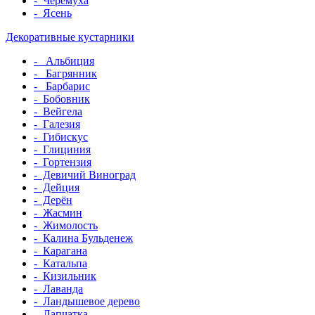
-
Черемуха
-
Ясень
Декоративные кустарники
-
Альбиция
-
Багрянник
-
Барбарис
-
Бобовник
-
Вейгела
-
Галезия
-
Гибискус
-
Глициния
-
Гортензия
-
Девичий Виноград
-
Дейция
-
Дерён
-
Жасмин
-
Жимолость
-
Калина Бульденеж
-
Карагана
-
Катальпа
-
Кизильник
-
Лаванда
-
Ландышевое дерево
-
Лапчатка