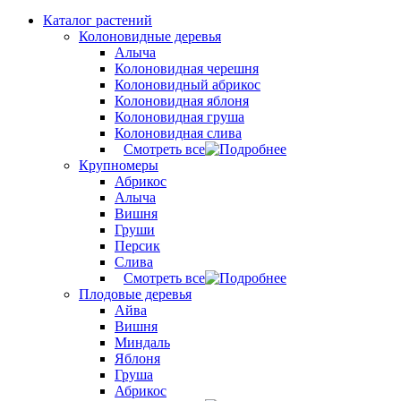
Каталог растений
Колоновидные деревья
Алыча
Колоновидная черешня
Колоновидный абрикос
Колоновидная яблоня
Колоновидная груша
Колоновидная слива
Смотреть все
Крупномеры
Абрикос
Алыча
Вишня
Груши
Персик
Слива
Смотреть все
Плодовые деревья
Айва
Вишня
Миндаль
Яблоня
Груша
Абрикос