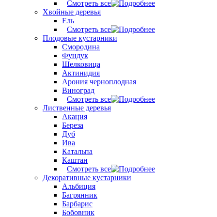
Смотреть все
Хвойные деревья
Ель
Смотреть все
Плодовые кустарники
Смородина
Фундук
Шелковица
Актинидия
Арония черноплодная
Виноград
Смотреть все
Лиственные деревья
Акация
Береза
Дуб
Ива
Катальпа
Каштан
Смотреть все
Декоративные кустарники
Альбиция
Багрянник
Барбарис
Бобовник