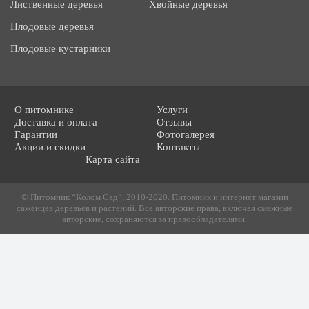
Лиственные деревья
Хвойные деревья
Плодовые деревья
Плодовые кустарники
О питомнике
Услуги
Доставка и оплата
Отзывы
Гарантии
Фотогалерея
Акции и скидки
Контакты
Карта сайта
© Питомник “Колом Сад”, 2010-2020. Питомник и интернет магазин
саженцев деревьев и растений. Все авторские права, включая смежные
авторские, сохраняются за правообладателями.