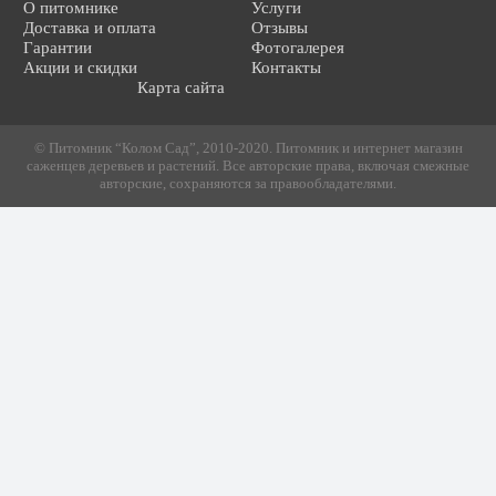
О питомнике
Услуги
Доставка и оплата
Отзывы
Гарантии
Фотогалерея
Акции и скидки
Контакты
Карта сайта
© Питомник “Колом Сад”, 2010-2020. Питомник и интернет магазин
саженцев деревьев и растений. Все авторские права, включая смежные
авторские, сохраняются за правообладателями.