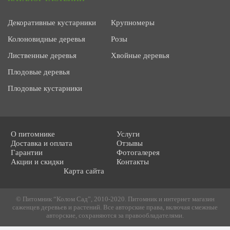
Декоративные кустарники
Крупномеры
Колоновидные деревья
Розы
Лиственные деревья
Хвойные деревья
Плодовые деревья
Плодовые кустарники
О питомнике
Услуги
Доставка и оплата
Отзывы
Гарантии
Фотогалерея
Акции и скидки
Контакты
Карта сайта
© Питомник “Колом Сад”, 2010-2020. Питомник и интернет магазин
саженцев деревьев и растений. Все авторские права, включая смежные
авторские, сохраняются за правообладателями.