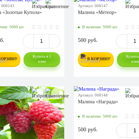
:
008143
Артикул:
008147
 «Золотые Купола»
Малина «Метеор»
ичии:
5000 шт.
В наличии:
5000 шт.
б.
500 руб.
Купить в 1
Купить 
КОРЗИНУ
В КОРЗИНУ
клик
кли
Артикул:
008148
Малина «Награда»
В наличии:
5000 шт.
500 руб.