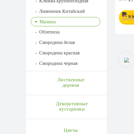
-
Клюква крупноплодная
-
Лимонник Китайский
В 
Малина
-
Облепиха
-
Смородина белая
-
Смородина красная
-
Смородина черная
Лиственные
деревья
Декоративные
кустарники
Цветы