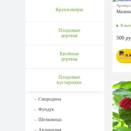
Артикул
Крупномеры
Малина
В нал
Плодовые
деревья
500 ру
Хвойные
В 
деревья
Плодовые
кустарники
-
Смородина
-
Фундук
-
Шелковица
-
Актинидия