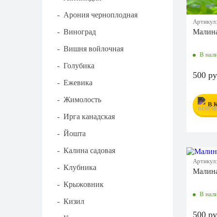
-
Арония черноплодная
Артикул
-
Виноград
Малина
-
Вишня войлочная
В нал
-
Голубика
500 ру
-
Ежевика
-
Жимолость
В 
-
Ирга канадская
-
Йошта
-
Калина садовая
Артикул
-
Клубника
Малин
-
Крыжовник
В нал
-
Кизил
500 ру