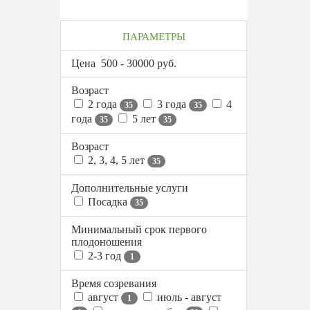
ПАРАМЕТРЫ
Цена
500
-
30000
руб.
Возраст
2 года
3 года
4
35
35
года
5 лет
35
35
Возраст
2, 3, 4, 5 лет
35
Дополнительные услуги
Посадка
35
Минимальный срок первого
плодоношения
2-3 год
1
Время созревания
август
июль - август
1