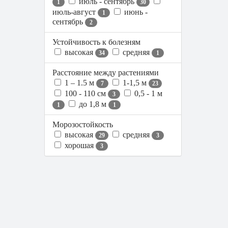
июль - сентябрь
1
30
июль-август
июнь -
1
сентябрь
2
Устойчивость к болезням
высокая
средняя
34
1
Расстояние между растениями
1 – 1.5 м
1-1,5 м
7
23
100 - 110 см
0,5 - 1 м
3
до 1,8 м
1
1
Морозостойкость
высокая
средняя
29
3
хорошая
3