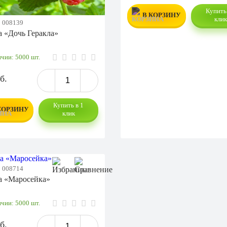
Купить 
В КОРЗИНУ
кли
:
008139
 «Дочь Геракла»
ичии:
5000 шт.
б.
Купить в 1
КОРЗИНУ
клик
:
008714
а «Маросейка»
ичии:
5000 шт.
б.