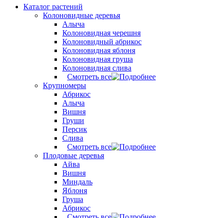
Каталог растений
Колоновидные деревья
Алыча
Колоновидная черешня
Колоновидный абрикос
Колоновидная яблоня
Колоновидная груша
Колоновидная слива
Смотреть все
Крупномеры
Абрикос
Алыча
Вишня
Груши
Персик
Слива
Смотреть все
Плодовые деревья
Айва
Вишня
Миндаль
Яблоня
Груша
Абрикос
Смотреть все