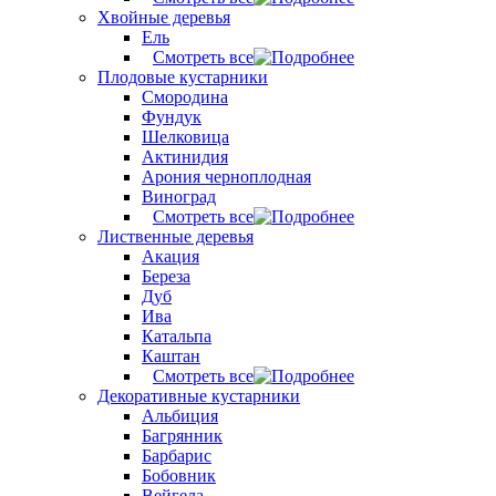
Хвойные деревья
Ель
Смотреть все
Плодовые кустарники
Смородина
Фундук
Шелковица
Актинидия
Арония черноплодная
Виноград
Смотреть все
Лиственные деревья
Акация
Береза
Дуб
Ива
Катальпа
Каштан
Смотреть все
Декоративные кустарники
Альбиция
Багрянник
Барбарис
Бобовник
Вейгела