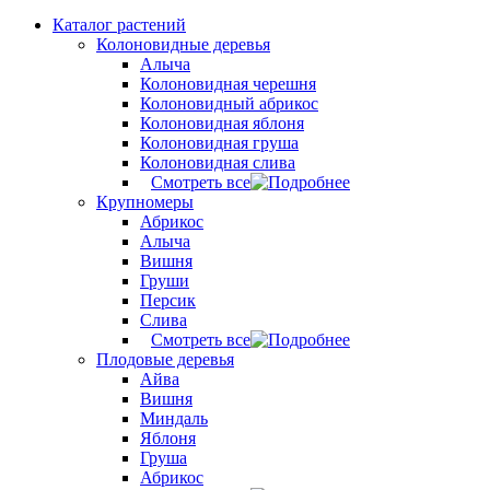
Каталог растений
Колоновидные деревья
Алыча
Колоновидная черешня
Колоновидный абрикос
Колоновидная яблоня
Колоновидная груша
Колоновидная слива
Смотреть все
Крупномеры
Абрикос
Алыча
Вишня
Груши
Персик
Слива
Смотреть все
Плодовые деревья
Айва
Вишня
Миндаль
Яблоня
Груша
Абрикос