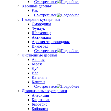
Смотреть все
Хвойные деревья
Ель
Смотреть все
Плодовые кустарники
Смородина
Фундук
Шелковица
Актинидия
Арония черноплодная
Виноград
Смотреть все
Лиственные деревья
Акация
Береза
Дуб
Ива
Катальпа
Каштан
Смотреть все
Декоративные кустарники
Альбиция
Багрянник
Барбарис
Бобовник