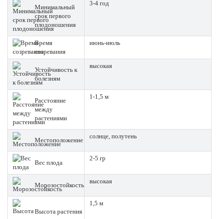
3-4 год
Минимальный
срок первого
плодоношения
Время
июнь-июль
созревания
высокая
Устойчивость к
болезням
1-1,5 м
Расстояние
между
растениями
солнце, полутень
Местоположение
2-5 гр
Вес плода
высокая
Морозостойкость
1,5 м
Высота растения