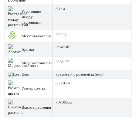
60 см
Расстояние
между
растениями
солнце
Местоположение
нежный
Аромат
средняя
Морозостойкость
Цвет
кремовый с розовой каймой
8 - 10 см
Размер цветка
70-100см
Высота растения