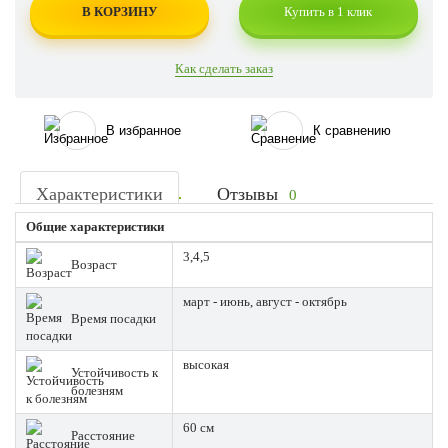
В КОРЗИНУ
Купить в 1 клик
Как сделать заказ
В избранное
К сравнению
Характеристики
Отзывы
0
Общие характеристики
3,4,5
Возраст
март - июнь, август - октябрь
Время посадки
высокая
Устойчивость к
болезням
60 см
Расстояние