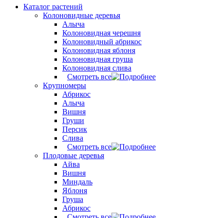
Каталог растений
Колоновидные деревья
Алыча
Колоновидная черешня
Колоновидный абрикос
Колоновидная яблоня
Колоновидная груша
Колоновидная слива
Смотреть все
Крупномеры
Абрикос
Алыча
Вишня
Груши
Персик
Слива
Смотреть все
Плодовые деревья
Айва
Вишня
Миндаль
Яблоня
Груша
Абрикос
Смотреть все