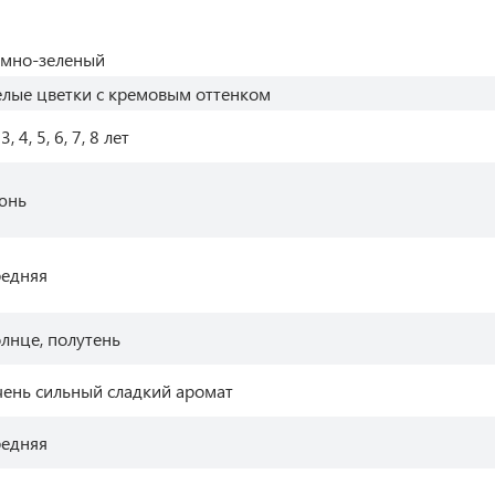
емно-зеленый
елые цветки с кремовым оттенком
 3, 4, 5, 6, 7, 8 лет
юнь
редняя
олнце, полутень
чень сильный сладкий аромат
редняя