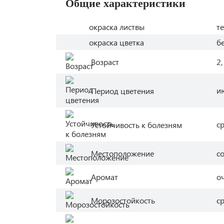
Общие характеристики
окраска листвы
т
окраска цветка
б
Возраст
2,
и
Период цветения
с
Устойчивость к болезням
Местоположение
с
Аромат
о
Морозостойкость
с