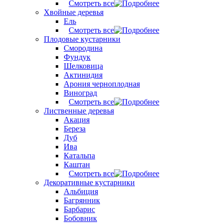
Смотреть все
Хвойные деревья
Ель
Смотреть все
Плодовые кустарники
Смородина
Фундук
Шелковица
Актинидия
Арония черноплодная
Виноград
Смотреть все
Лиственные деревья
Акация
Береза
Дуб
Ива
Катальпа
Каштан
Смотреть все
Декоративные кустарники
Альбиция
Багрянник
Барбарис
Бобовник