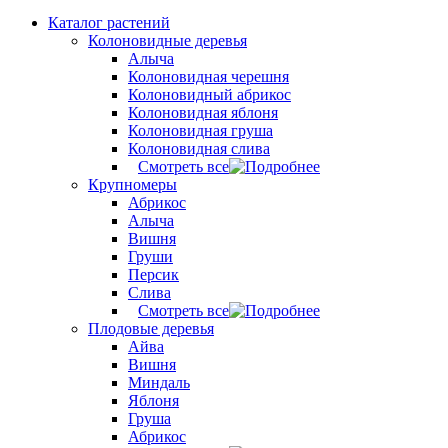
Каталог растений
Колоновидные деревья
Алыча
Колоновидная черешня
Колоновидный абрикос
Колоновидная яблоня
Колоновидная груша
Колоновидная слива
Смотреть все
Крупномеры
Абрикос
Алыча
Вишня
Груши
Персик
Слива
Смотреть все
Плодовые деревья
Айва
Вишня
Миндаль
Яблоня
Груша
Абрикос