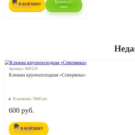
Купить в 1
В КОРЗИНУ
клик
Неда
Артикул:
008126
Клюква крупноплодная «Северянка»
В наличии:
5000 шт.
600 руб.
В КОРЗИНУ