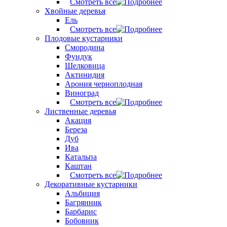
Смотреть все
Хвойные деревья
Ель
Смотреть все
Плодовые кустарники
Смородина
Фундук
Шелковица
Актинидия
Арония черноплодная
Виноград
Смотреть все
Лиственные деревья
Акация
Береза
Дуб
Ива
Катальпа
Каштан
Смотреть все
Декоративные кустарники
Альбиция
Багрянник
Барбарис
Бобовник