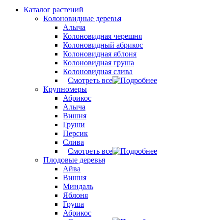
Каталог растений
Колоновидные деревья
Алыча
Колоновидная черешня
Колоновидный абрикос
Колоновидная яблоня
Колоновидная груша
Колоновидная слива
Смотреть все
Крупномеры
Абрикос
Алыча
Вишня
Груши
Персик
Слива
Смотреть все
Плодовые деревья
Айва
Вишня
Миндаль
Яблоня
Груша
Абрикос