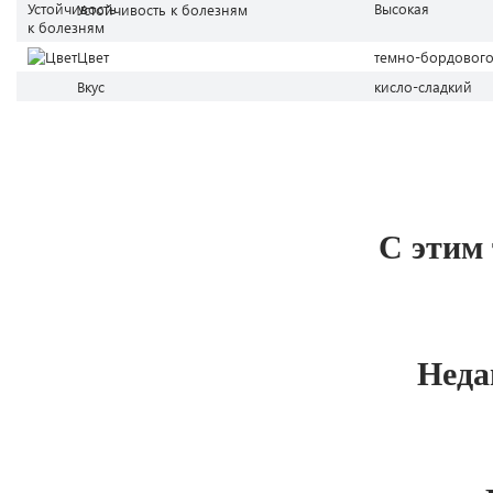
Высокая
Устойчивость к болезням
Цвет
темно-бордовог
Вкус
кисло-сладкий
С этим
Неда