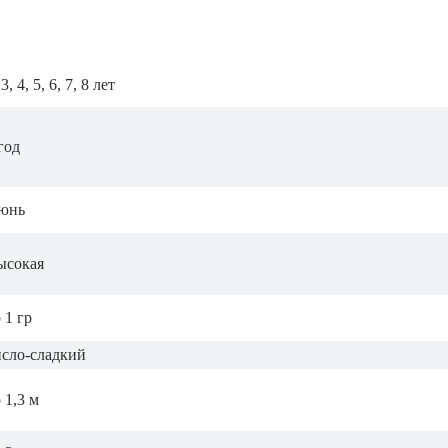
 3, 4, 5, 6, 7, 8 лет
год
юнь
ысокая
 1 гр
исло-сладкий
 1,3 м