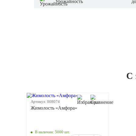
Урожайность
до
С 
Артикул:
008074
Жимолость «Амфора»
В наличии:
5000 шт.