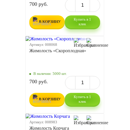
700 руб.
Купить в 1
В КОРЗИНУ
клик
Артикул:
008068
Жимолость «Скороплодная»
В наличии:
5000 шт.
700 руб.
Купить в 1
В КОРЗИНУ
клик
Артикул:
008983
Жимолость Корчага