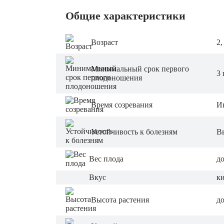
Общие характеристики
Возраст
2,
Минимальный срок первого
3 
плодоношения
Время созревания
И
Устойчивость к болезням
В
Вес плода
до
Вкус
к
Высота растения
до