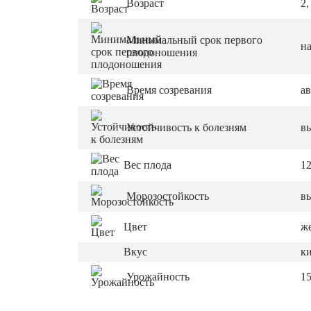
Возраст
2,
Минимальный срок первого
на
плодоношения
Время созревания
ав
Устойчивость к болезням
в
Вес плода
12
Морозостойкость
в
Цвет
же
Вкус
к
Урожайность
15