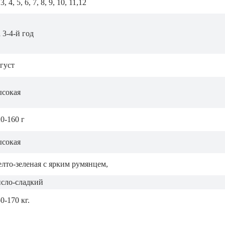
 3, 4, 5, 6, 7, 8, 9, 10, 11,12
 3-4-й год
густ
ысокая
0-160 г
ысокая
лто-зеленая с ярким румянцем,
исло-сладкий
0-170 кг.