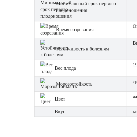
Минимальный срок первого
плодоношения
О
Время созревания
В
Устойчивость к болезням
19
Вес плода
с
Морозостойкость
ж
Цвет
Вкус
к