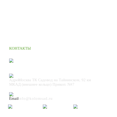
КОНТАКТЫ
+7 (495) 664 90 42
Москва ТК Садовод на Тайнинском, 92 км
МКАД (внешнее кольцо) Прикоп: N#7
info@kolomsad.ru