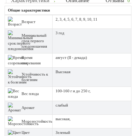
Характеристики
Описание
Отзывы
0
Общие характеристики
2, 3, 4, 5, 6, 7, 8, 9, 10, 11
Возраст
3 год
Минимальный
срок первого
плодоношения
Время
август (II - декада)
созревания
Высокая
Устойчивость к
болезням
100-160 г и до 250 г,
Вес плода
слабый
Аромат
высокая,
Морозостойкость
Цвет
Зеленый