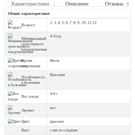
Характеристики
Описание
Отзывы
0
Общие характеристики
2, 3, 4, 5, 6, 7, 8, 9, 10, 11,12
Возраст
4-5год
Минимальный
срок первого
плодоношения
Время
Июль
созревания
Высокая
Устойчивость
к болезням
4-6 г
Вес плода
нет
Аромат
Цвет
красные
Вкус
с кисло-сладким