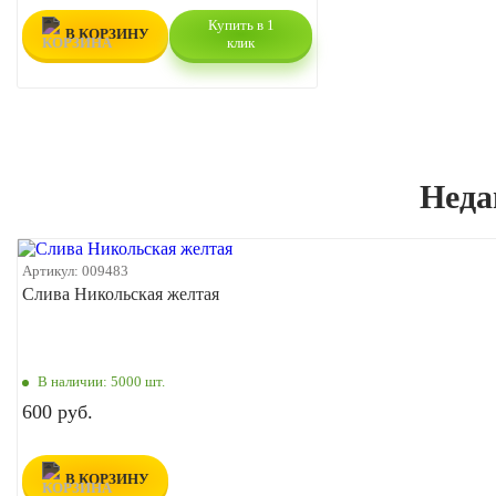
Купить в 1
В КОРЗИНУ
клик
Неда
Артикул:
009483
Слива Никольская желтая
В наличии:
5000 шт.
600 руб.
В КОРЗИНУ