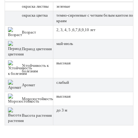
окраска листвы
зеленые
окраска цветка
темно-сиреневые с четким белым кантом по
краям
2, 3, 4, 5 ,6,7,8,9,10 лет
Возраст
май-июль
Период цветения
высокая
Устойчивость к
болезням
слабый
Аромат
высокая
Морозостойкость
до 3 м
Высота растения