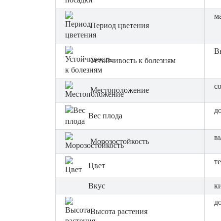
м
Период цветения
В
Устойчивость к болезням
с
Местоположение
до
Вес плода
в
Морозостойкость
т
Цвет
Вкус
к
до
Высота растения