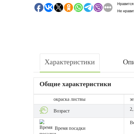
Нравится
Не нрави
Характеристики
Оп
Общие характеристики
окраска листвы
з
2,
Возраст
В
Время посадки