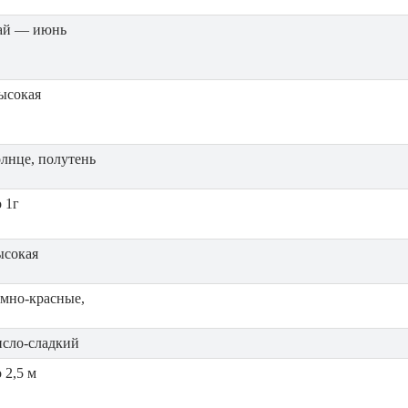
ай — июнь
ысокая
олнце, полутень
 1г
ысокая
емно-красные,
исло-сладкий
 2,5 м