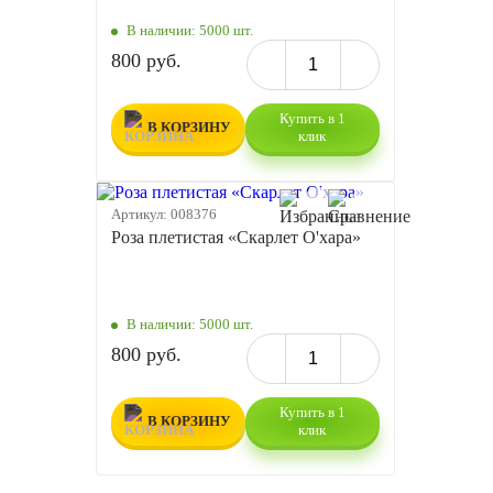
В наличии:
5000 шт.
800 руб.
Купить в 1
В КОРЗИНУ
клик
Артикул:
008376
Роза плетистая «Скарлет О'хара»
В наличии:
5000 шт.
800 руб.
Купить в 1
В КОРЗИНУ
клик