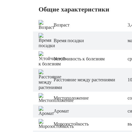
Общие характеристики
Возраст
3,
Время посадки
ма
Устойчивость к болезням
с
Расстояние между растениями
10
Местоположение
с
Аромат
с
Морозостойкость
в