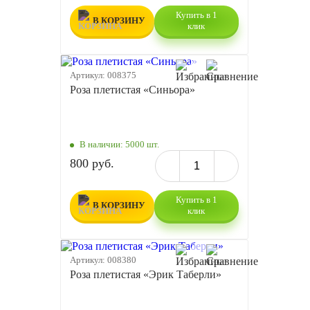
Купить в 1
В КОРЗИНУ
клик
Артикул:
008375
Роза плетистая «Синьора»
В наличии:
5000 шт.
800 руб.
Купить в 1
В КОРЗИНУ
клик
Артикул:
008380
Роза плетистая «Эрик Таберли»