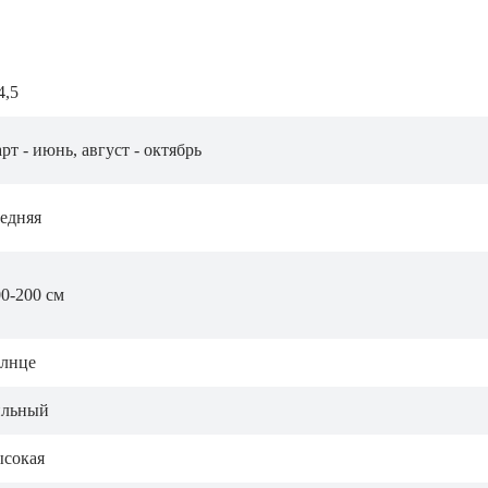
4,5
рт - июнь, август - октябрь
редняя
0-200 см
олнце
ильный
ысокая