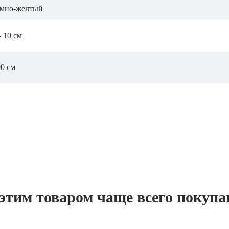
емно-желтый
- 10 см
0 см
этим товаром чаще всего покуп