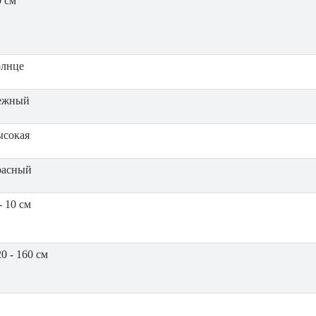
0 см
олнце
ежный
ысокая
расный
- 10 см
0 - 160 см