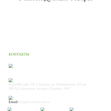
КОНТАКТЫ
+7 (495) 664 90 42
Москва ТК Садовод на Тайнинском, 92 км
МКАД (внешнее кольцо) Прикоп: N#7
info@kolomsad.ru