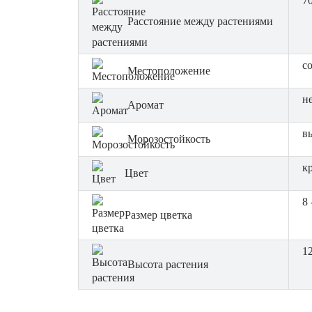
7
Расстояние между растениями
с
Местоположение
н
Аромат
в
Морозостойкость
к
Цвет
8 
Размер цветка
12
Высота растения