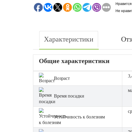
Нравится
Не нрави
Характеристики
От
Общие характеристики
3,
Возраст
ма
Время посадки
с
Устойчивость к болезням