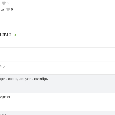
0
тся
0
зывы
0
4,5
рт - июнь, август - октябрь
редняя