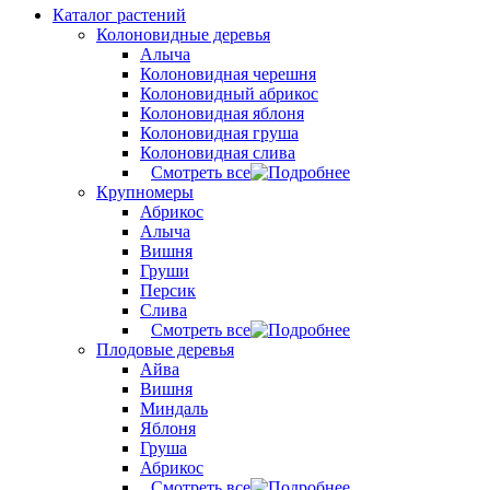
Каталог растений
Колоновидные деревья
Алыча
Колоновидная черешня
Колоновидный абрикос
Колоновидная яблоня
Колоновидная груша
Колоновидная слива
Смотреть все
Крупномеры
Абрикос
Алыча
Вишня
Груши
Персик
Слива
Смотреть все
Плодовые деревья
Айва
Вишня
Миндаль
Яблоня
Груша
Абрикос
Смотреть все