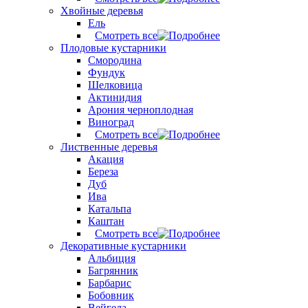
Хвойные деревья
Ель
Смотреть все
Плодовые кустарники
Смородина
Фундук
Шелковица
Актинидия
Арония черноплодная
Виноград
Смотреть все
Лиственные деревья
Акация
Береза
Дуб
Ива
Катальпа
Каштан
Смотреть все
Декоративные кустарники
Альбиция
Багрянник
Барбарис
Бобовник
Вейгела