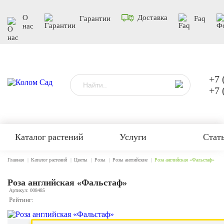
О
Доставка
Гарантии
Faq
нас
+7 
+7 
Каталог растений
Услуги
Стат
Главная
Каталог растений
Цветы
Розы
Розы английские
Роза английская «Фальстаф»
Роза английская «Фальстаф»
Артикул: 008485
Рейтинг: