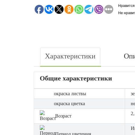
Нравится
Не нрави
Характеристики
Оп
Общие характеристики
окраска листвы
з
окраска цветка
н
2,
Возраст
И
Период цветения