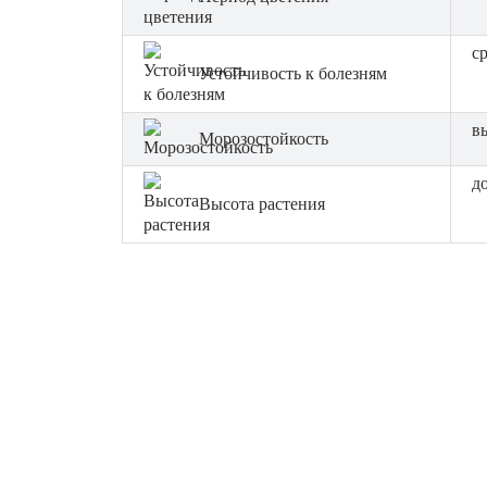
с
Устойчивость к болезням
в
Морозостойкость
до
Высота растения