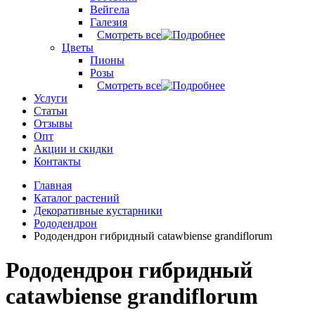
Вейгела
Галезия
Смотреть все
Цветы
Пионы
Розы
Смотреть все
Услуги
Статьи
Отзывы
Опт
Акции и скидки
Контакты
Главная
Каталог растений
Декоративные кустарники
Рододендрон
Рододендрон гибридный catawbiense grandiflorum
Рододендрон гибридный
catawbiense grandiflorum