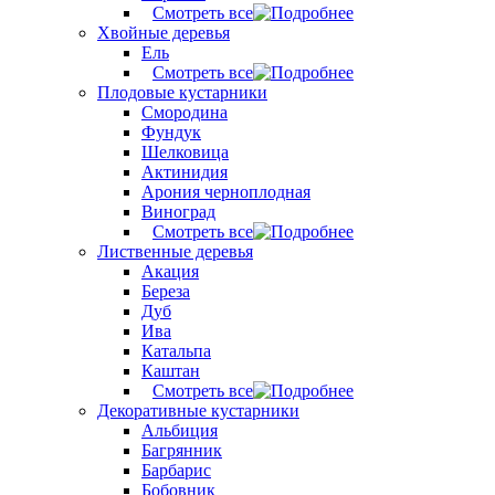
Смотреть все
Хвойные деревья
Ель
Смотреть все
Плодовые кустарники
Смородина
Фундук
Шелковица
Актинидия
Арония черноплодная
Виноград
Смотреть все
Лиственные деревья
Акация
Береза
Дуб
Ива
Катальпа
Каштан
Смотреть все
Декоративные кустарники
Альбиция
Багрянник
Барбарис
Бобовник