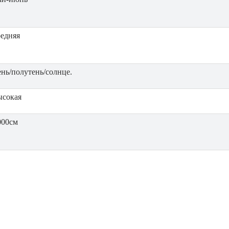
редняя
ень/полутень/солнце.
ысокая
000см