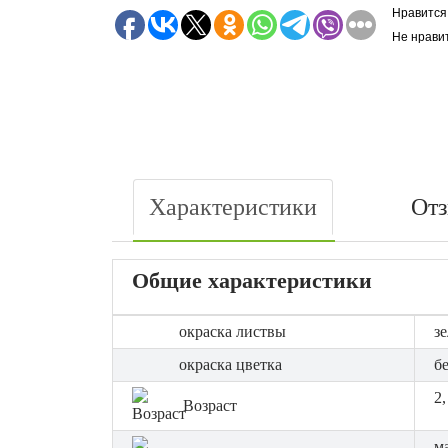
Нравится
Не нрави
Характеристики
От
Общие характеристики
окраска листвы
з
окраска цветка
б
2,
Возраст
м