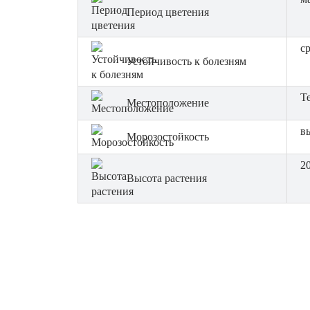
Период цветения
с
Устойчивость к болезням
Т
Местоположение
в
Морозостойкость
2
Высота растения