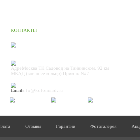
КОНТАКТЫ
+7 (495) 664 90 42
Москва ТК Садовод на Тайнинском, 92 км
МКАД (внешнее кольцо) Прикоп: N#7
info@kolomsad.ru
плата
Отзывы
Гарантии
Фотогалерея
Акц