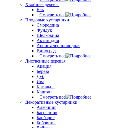
Хвойные деревья
Ель
Смотреть все
Плодовые кустарники
Смородина
Фундук
Шелковица
Актинидия
Арония черноплодная
Виноград
Смотреть все
Лиственные деревья
Акация
Береза
Дуб
Ива
Катальпа
Каштан
Смотреть все
Декоративные кустарники
Альбиция
Багрянник
Барбарис
Бобовник
Вейгела