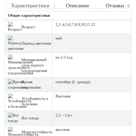
Характеристики
Описание
Отзывы
0
Общие характеристики
2,3 ,4,5,6,7,8,9,10,11,12
Возраст
май
Период цветения
на 2-3 год
Минимальный
срок первого
плодоношения
Время
сентябрь (I - декада)
созревания
Высокая
Устойчивость к
болезням
2,5 – 3,4 г
Вес плода
высокая
Морозостойкость