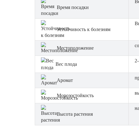
В
Время посадки
В
Устойчивость к болезням
с
Местоположение
2-
Вес плода
п
Аромат
в
Морозостойкость
на
Высота растения