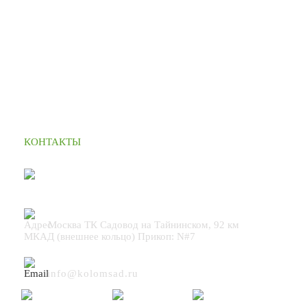
КОНТАКТЫ
+7 (495) 664 90 42
Москва ТК Садовод на Тайнинском, 92 км
МКАД (внешнее кольцо) Прикоп: N#7
info@kolomsad.ru