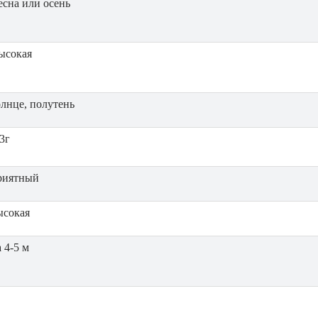
есна или осень
ысокая
олнце, полутень
3г
риятный
ысокая
 4-5 м