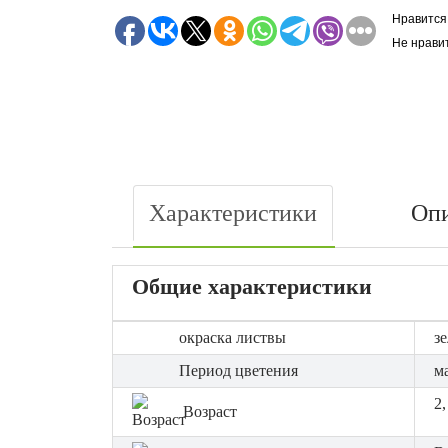
Нравится
Не нрави
Характеристики
Оп
Общие характеристики
окраска листвы
з
Период цветения
м
2,
Возраст