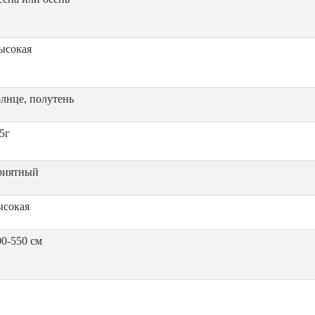
ысокая
олнце, полутень
5г
риятный
ысокая
00-550 см