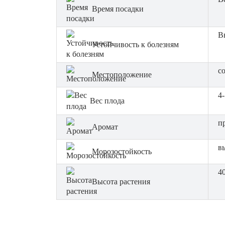
Время посадки
В
Устойчивость к болезням
с
Местоположение
4-
Вес плода
п
Аромат
в
Морозостойкость
4
Высота растения