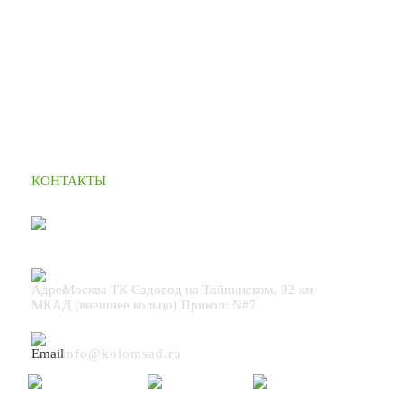
КОНТАКТЫ
+7 (495) 664 90 42
Москва ТК Садовод на Тайнинском, 92 км
МКАД (внешнее кольцо) Прикоп: N#7
info@kolomsad.ru