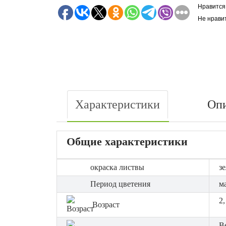
Нравится
Не нрави
Характеристики
Оп
Общие характеристики
окраска листвы
з
Период цветения
м
2,
Возраст
В