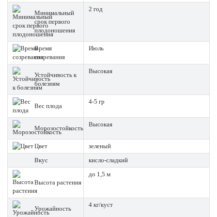
2 год
Минимальный
срок первого
плодоношения
Время
Июль
созревания
Высокая
Устойчивость к
болезням
4-5 гр
Вес плода
Высокая
Морозостойкость
Цвет
зеленый
Вкус
кисло-сладкий
до 1,5 м
Высота растения
4 кг/куст
Урожайность