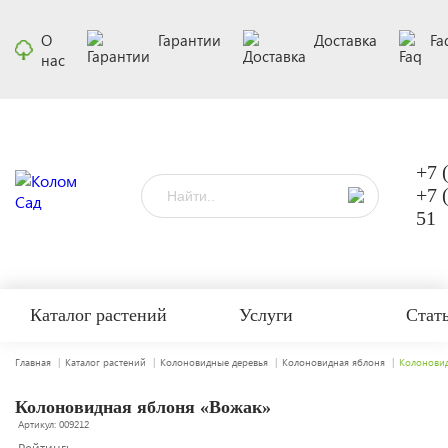
О
Гарантии
Доставка
Fa
нас
+7 
+7 
51
Каталог растений
Услуги
Стат
Главная
Каталог растений
Колоновидные деревья
Колоновидная яблоня
Колоновид
Колоновидная яблоня «Вожак»
Артикул: 009212
Рейтинг: