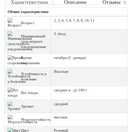
Характеристики
Описание
Отзывы
0
Общие характеристики
2, 3, 4, 5, 6, 7, 8, 9, 10, 11
Возраст
3 -4год
Минимальный
срок первого
плодоношения
Время
октябрь (I - декада)
созревания
Высокая
Устойчивость к
болезням
средние и - до 180 г
Вес плода
средний
Аромат
высокая
Морозостойкость
Цвет
Розовый