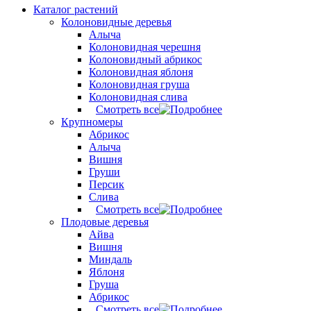
Каталог растений
Колоновидные деревья
Алыча
Колоновидная черешня
Колоновидный абрикос
Колоновидная яблоня
Колоновидная груша
Колоновидная слива
Смотреть все
Крупномеры
Абрикос
Алыча
Вишня
Груши
Персик
Слива
Смотреть все
Плодовые деревья
Айва
Вишня
Миндаль
Яблоня
Груша
Абрикос
Смотреть все