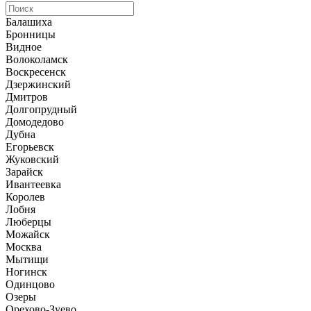
Балашиха
Бронницы
Видное
Волоколамск
Воскресенск
Дзержинский
Дмитров
Долгопрудный
Домодедово
Дубна
Егорьевск
Жуковский
Зарайск
Ивантеевка
Королев
Лобня
Люберцы
Можайск
Москва
Мытищи
Ногинск
Одинцово
Озеры
Орехово-Зуево