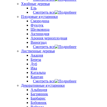
Хвойные деревья
Ель
Смотреть все
Плодовые кустарники
Смородина
Фундук
Шелковица
Актинидия
Арония черноплодная
Виноград
Смотреть все
Лиственные деревья
Акация
Береза
Дуб
Ива
Катальпа
Каштан
Смотреть все
Декоративные кустарники
Альбиция
Багрянник
Барбарис
Бобовник
Вейгела