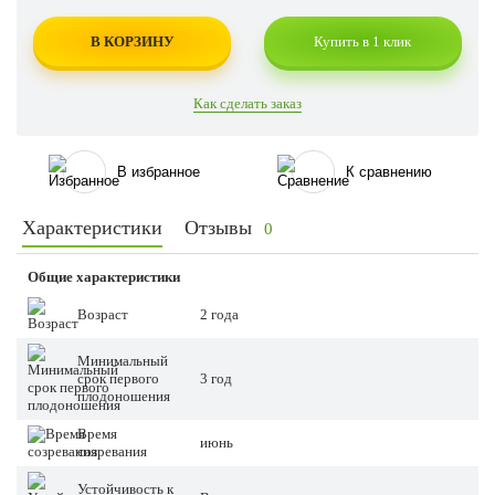
В КОРЗИНУ
Купить в 1 клик
Как сделать заказ
В избранное
К сравнению
Характеристики
Отзывы
0
Общие характеристики
Возраст
2 года
Минимальный
срок первого
3 год
плодоношения
Время
июнь
созревания
Устойчивость к