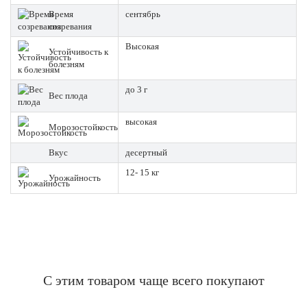
Время
сентябрь
созревания
Высокая
Устойчивость к
болезням
до 3 г
Вес плода
высокая
Морозостойкость
Вкус
десертный
12- 15 кг
Урожайность
С этим товаром чаще всего покупают