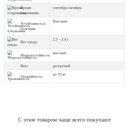
Время
сентябрь-октябрь
созревания
Высокая
Устойчивость к
болезням
2,5 – 3,4 г
Вес плода
высокая
Морозостойкость
Вкус
десертный
до 10 кг
Урожайность
С этим товаром чаще всего покупают