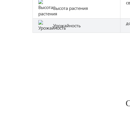
с
Высота растения
до
Урожайность
С