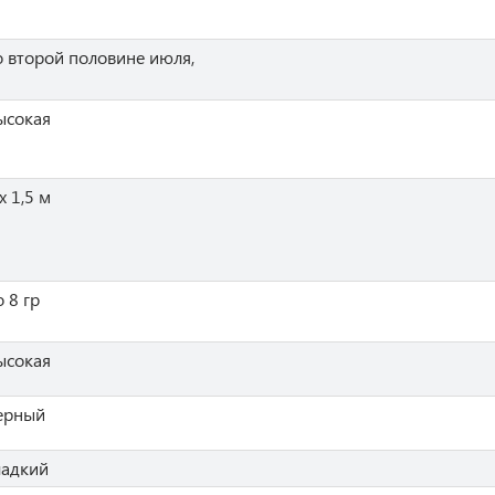
о второй половине июля,
ысокая
х 1,5 м
о 8 гр
ысокая
ерный
ладкий