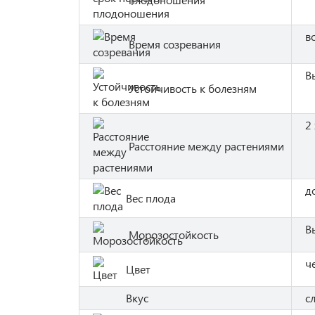
в
Время созревания
В
Устойчивость к болезням
2 
Расстояние между растениями
д
Вес плода
В
Морозостойкость
ч
Цвет
Вкус
с