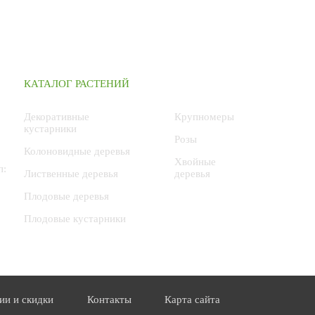
КАТАЛОГ РАСТЕНИЙ
Декоративные
Крупномеры
кустарники
Розы
Колоновидные деревья
Хвойные
п:
Лиственные деревья
деревья
Плодовые деревья
Плодовые кустарники
ии и скидки
Контакты
Карта сайта