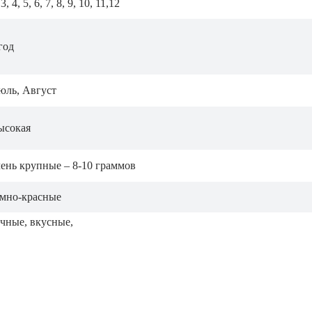
 3, 4, 5, 6, 7, 8, 9, 10, 11,12
год
юль, Август
ысокая
ень крупные – 8-10 граммов
емно-красные
чные, вкусные,