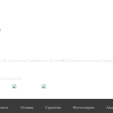
Ы
95) 664 90 42
 ТК Садовод на Тайнинском, 92 км МКАД (внешнее кольцо) Прико
kolomsad.ru
плата
Отзывы
Гарантии
Фотогалерея
Акц