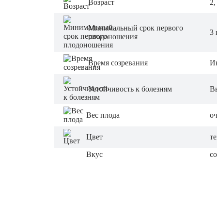
Возраст
2,
Минимальный срок первого
3 
плодоношения
Время созревания
И
Устойчивость к болезням
В
Вес плода
оч
Цвет
т
Вкус
со