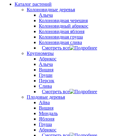
Каталог растений
Колоновидные деревья
Алыча
Колоновидная черешня
Колоновидный абрикос
Колоновидная яблоня
Колоновидная груша
Колоновидная слива
Смотреть все
Крупномеры
Абрикос
Алыча
Вишня
Груши
Персик
Слива
Смотреть все
Плодовые деревья
Айва
Вишня
Миндаль
Яблоня
Груша
Абрикос
Смотреть все