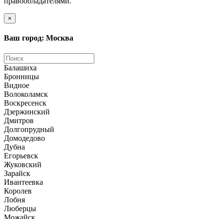
правообладателями.
×
Ваш город: Москва
Балашиха
Бронницы
Видное
Волоколамск
Воскресенск
Дзержинский
Дмитров
Долгопрудный
Домодедово
Дубна
Егорьевск
Жуковский
Зарайск
Ивантеевка
Королев
Лобня
Люберцы
Можайск