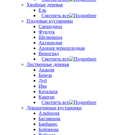
Хвойные деревья
Ель
Смотреть все
Плодовые кустарники
Смородина
Фундук
Шелковица
Актинидия
Арония черноплодная
Виноград
Смотреть все
Лиственные деревья
Акация
Береза
Дуб
Ива
Катальпа
Каштан
Смотреть все
Декоративные кустарники
Альбиция
Багрянник
Барбарис
Бобовник
Вейгела