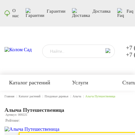
О
Гарантии
Доставка
Faq
нас
+7 
+7 
Каталог растений
Услуги
Стат
Главная
Каталог растений
Плодовые деревья
Алыча
Алыча Путешественица
Алыча Путешественица
Артикул: 009225
Рейтинг: