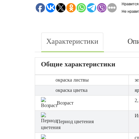
Нравится
Не нрави
Характеристики
Оп
Общие характеристики
окраска листвы
з
окраска цветка
я
2,
Возраст
И
Период цветения
с