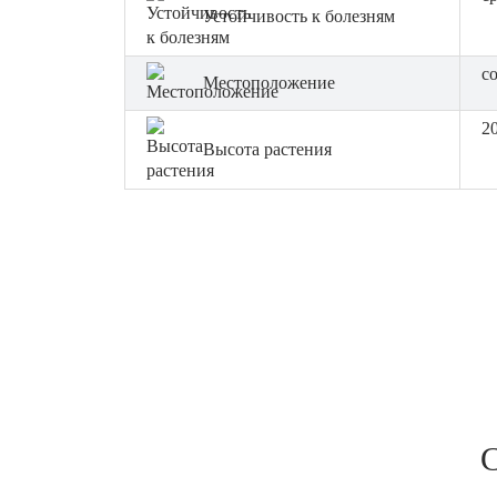
Устойчивость к болезням
с
Местоположение
2
Высота растения
С