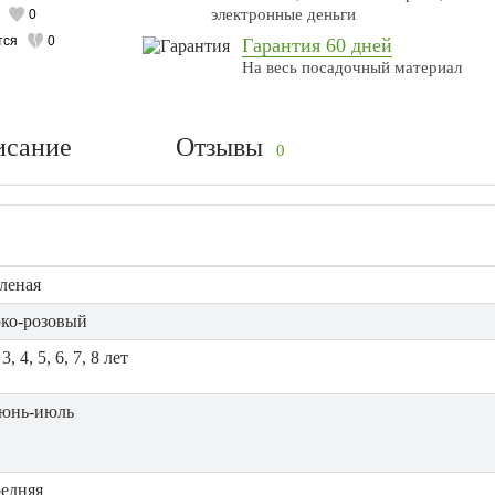
электронные деньги
0
тся
0
Гарантия 60 дней
На весь посадочный материал
исание
Отзывы
0
еленая
рко-розовый
 3, 4, 5, 6, 7, 8 лет
юнь-июль
редняя